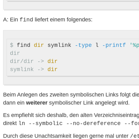
A: Ein
liefert einem folgendes:
find
$
find 
dir 
symlink 
-type
 l 
-printf
'%
dir/dir ->
dir
symlink ->
dir
Beim Anlegen des zweiten symbolischen Links folgt d
dann ein
weiterer
symbolischer Link angelegt wird.
Es empfiehlt sich deshalb, den alten Verzeichniseintra
direkt
ln --symbolic --no-dereference --fo
Durch diese Unachtsamkeit liegen gerne mal unter
/e