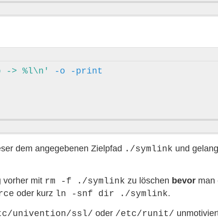
p -> %l\n'
-o
-print
ieser dem angegebenen Zielpfad
und gelangt
./symlink
g vorher mit
zu löschen
bevor
man d
rm -f ./symlink
oder kurz
.
rce
ln -snf dir ./symlink
oder
unmotivier
tc/univention/ssl/
/etc/runit/