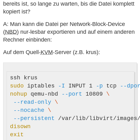
bereits ist, so lange zu warten, bis die Datei komplett
kopiert ist?
A: Man kann die Datei per Network-Block-Device
(
NBD
) nur-lesbar exportieren und auf einem anderen
Rechner einbinden:
Auf dem Quell-
KVM
-Server (z.B. krus):
sudo 
iptables 
-I
 INPUT 1 
-p
 tcp 
--dpo
nohup 
qemu-nbd 
--port
 10809 
\
--read-only
\
--nocache
\
--persistent
disown

exit