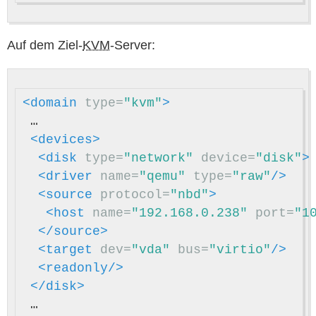
Auf dem Ziel-
KVM
-Server:
<domain
type=
"kvm"
>
 …

<devices>
<disk
type=
"network"
device=
"disk"
>
<driver
name=
"qemu"
type=
"raw"
/>
<source
protocol=
"nbd"
>
<host
name=
"192.168.0.238"
port=
"1
</source>
<target
dev=
"vda"
bus=
"virtio"
/>
<readonly/>
</disk>
 …
