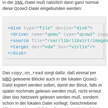
In der
XML
-Datei muß natürlich dann ganz normal
diese Qcow2-Datei eingebunden werden:
<disk
type=
"file"
device=
"disk"
>
<driver
name=
"qemu"
type=
"qcow2"
cop
<source
file=
"/var/lib/libvirt/image
<target
dev=
"vda"
bus=
"virtio"
/>
</disk>
Das
sorgt dafür, daß einmal per
copy_on_read
NBD
gelesene Blöcke auch in die lokalen Qcow2-
Datei kopiert werden sollen, damit der Block, falls er
später nochmals gelesen werden muß, nicht erneut
über das Netzwerk gelesen werden muß, sondern
schon in der lokalen Datei vorliegt. Geschriebene