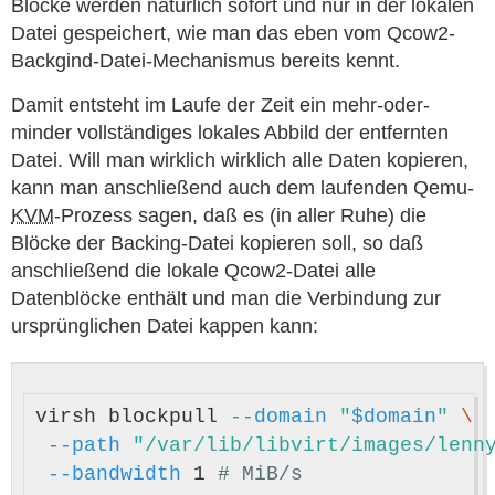
Blöcke werden natürlich sofort und nur in der lokalen
Datei gespeichert, wie man das eben vom Qcow2-
Backgind-Datei-Mechanismus bereits kennt.
Damit entsteht im Laufe der Zeit ein mehr-oder-
minder vollständiges lokales Abbild der entfernten
Datei. Will man wirklich wirklich alle Daten kopieren,
kann man anschließend auch dem laufenden Qemu-
KVM
-Prozess sagen, daß es (in aller Ruhe) die
Blöcke der Backing-Datei kopieren soll, so daß
anschließend die lokale Qcow2-Datei alle
Datenblöcke enthält und man die Verbindung zur
ursprünglichen Datei kappen kann:
virsh blockpull 
--domain
"
$domain
"
\
--path
"/var/lib/libvirt/images/lenn
--bandwidth
 1 
# MiB/s