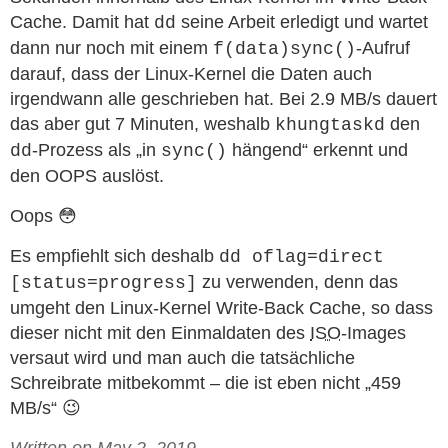
Cache. Damit hat
seine Arbeit erledigt und wartet
dd
dann nur noch mit einem
-Aufruf
f(data)sync()
darauf, dass der Linux-Kernel die Daten auch
irgendwann alle geschrieben hat. Bei 2.9 MB/s dauert
das aber gut 7 Minuten, weshalb
den
khungtaskd
-Prozess als „in
hängend“ erkennt und
dd
sync()
den OOPS auslöst.
Oops 😳
Es empfiehlt sich deshalb
dd oflag=direct
zu verwenden, denn das
[status=progress]
umgeht den Linux-Kernel Write-Back Cache, so dass
dieser nicht mit den Einmaldaten des
ISO
-Images
versaut wird und man auch die tatsächliche
Schreibrate mitbekommt – die ist eben nicht „459
MB/s“ 😉