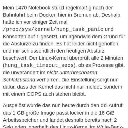
Mein L470 Notebook stürzt regelmäßig nach der
Bahnfahrt beim Docken hier in Bremen ab. Deshalb
hatte ich vor einiger Zeit mal
und
/proc/sys/kernel/hung_task_panic
Konsorten auf 1 gesetzt, um irgendwie dem Grund für
die Abstürze zu finden. Es hat leider nicht geholfen
und mir schlussendlich den heutigen Absturz
beschwert: Der Linux-Kernel überprüft alle 2 Minuten
(
), ob es Prozesse gibt,
hung_task_timeout_secs
die unverändert im
nicht-unterbrechbaren
Schlafzustand
verharren. Die Einstellung sorgt nun
dafür, dass der Kernel das nicht nur meldet, sondern
mit einem OOPS auch stehen bleibt.
Ausgelöst wurde das nun heute durch den
-Aufruf:
dd
das 1 GB große Image passt locker in die 16 GiB
Arbeitsspeicher und landet deshalb bereits nach 2
Sekunden innerhalb des Linux-Kernel im Write-Back-