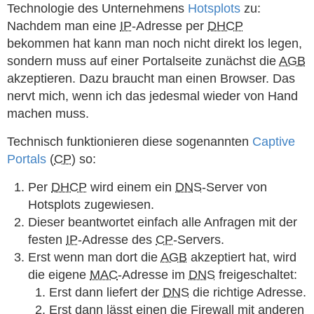
Technologie des Unternehmens
Hotsplots
zu:
Nachdem man eine
IP
-Adresse per
DHCP
bekommen hat kann man noch nicht direkt los legen,
sondern muss auf einer Portalseite zunächst die
AGB
akzeptieren. Dazu braucht man einen Browser. Das
nervt mich, wenn ich das jedesmal wieder von Hand
machen muss.
Technisch funktionieren diese sogenannten
Captive
Portals
(
CP
) so:
Per
DHCP
wird einem ein
DNS
-Server von
Hotsplots zugewiesen.
Dieser beantwortet einfach alle Anfragen mit der
festen
IP
-Adresse des
CP
-Servers.
Erst wenn man dort die
AGB
akzeptiert hat, wird
die eigene
MAC
-Adresse im
DNS
freigeschaltet:
Erst dann liefert der
DNS
die richtige Adresse.
Erst dann lässt einen die Firewall mit anderen