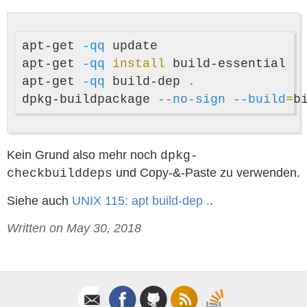
apt-get 
-qq
 update

apt-get 
-qq
install 
build-essential

apt-get 
-qq
 build-dep 
.
dpkg-buildpackage 
--no-sign
--build
=
b
Kein Grund also mehr noch
dpkg-
und Copy-&-Paste zu verwenden.
checkbuilddeps
Siehe auch
UNIX 115: apt build-dep .
.
Written on May 30, 2018